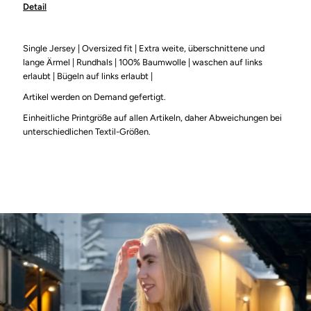
Detail
A
A
Strong
Strong
Single Jersey |
Oversized fit |
Extra weite, überschnittene und
lange Ärmel |
Rundhals | 100% Baumwolle |
waschen auf links
erlaubt | Bügeln auf links erlaubt |
Girl
Girl
Artikel werden on Demand gefertigt.
|
|
Einheitliche Printgröße auf allen Artikeln, daher Abweichungen bei
unterschiedlichen Textil-Größen.
Huge
Huge
Tee
Tee