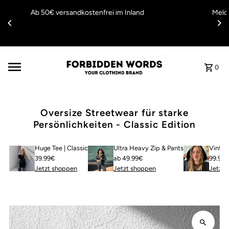
Direkt zum Inhalt
Melde dich für den Newsletter an, um den Easter Deal nicht zu
verpassen!
0
Oversize Streetwear für starke
Persönlichkeiten - Classic Edition
Huge Tee | Classic
Ultra Heavy Zip & Pants
Vintag
39.99€
ab 49.99€
99.99
Jetzt shoppen
Jetzt shoppen
Jetzt 