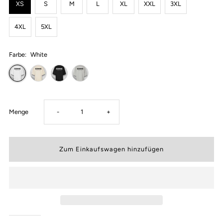
XS
S
M
L
XL
XXL
3XL
4XL
5XL
Farbe:
White
Verringere
Erhöhe
Menge
-
+
die
die
Menge
Menge
für
für
Gimme
Gimme