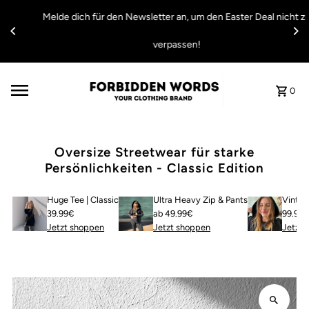
Direkt zum Inhalt
Melde dich für den Newsletter an, um den Easter Deal nicht zu
verpassen!
0
Oversize Streetwear für starke
Persönlichkeiten - Classic Edition
Huge Tee | Classic
Ultra Heavy Zip & Pants
Vintag
39.99€
ab 49.99€
99.99
Jetzt shoppen
Jetzt shoppen
Jetzt 