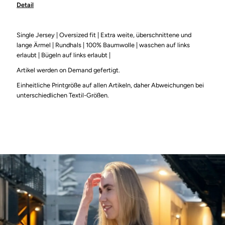
Detail
Skull
Skull
Pink
Pink
Single Jersey |
Oversized fit |
Extra weite, überschnittene und
lange Ärmel |
Rundhals | 100% Baumwolle |
waschen auf links
erlaubt | Bügeln auf links erlaubt |
|
|
Artikel werden on Demand gefertigt.
Huge
Huge
Einheitliche Printgröße auf allen Artikeln, daher Abweichungen bei
unterschiedlichen Textil-Größen.
Tee
Tee