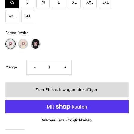
XS
S
M
L
XL
XXL
3XL
4XL
5XL
Farbe:
White
Verringere
Erhöhe
Menge
-
+
die
die
Menge
Menge
für
für
Weitere Bezahlmöglichkeiten
Flower
Flower